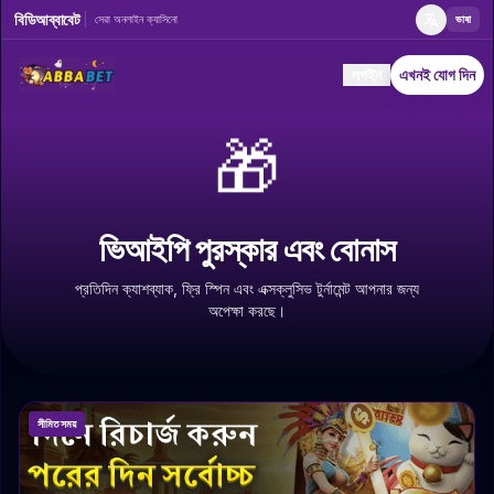
বিডিআব্বাবেট
সেরা অনলাইন ক্যাসিনো
ভাষা
লগইন
এখনই যোগ দিন
🎁
ভিআইপি পুরস্কার এবং বোনাস
প্রতিদিন ক্যাশব্যাক, ফ্রি স্পিন এবং এক্সক্লুসিভ টুর্নামেন্ট আপনার জন্য
অপেক্ষা করছে।
সীমিত সময়