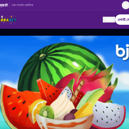
্বাবেট
সেরা অনলাইন ক্যাসিনো
লগইন
এখনই য