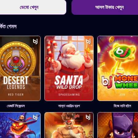
ডেমো খেলুন
আসল টাকায় খেলুন
র্কিত গেমস
ডেজার্ট লিজেন্ডস
সান্তা ওয়াইল্ড ড্রপ
বিজে মানি হুইল