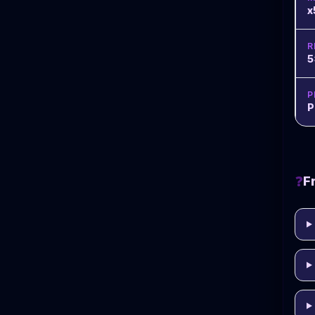
x
R
5
P
P
❓
Fr