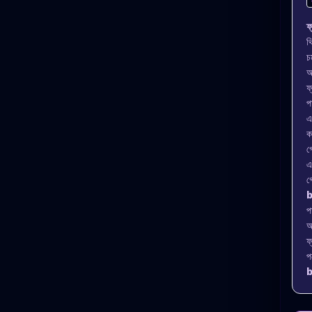
ফ
থ
চ
অ
ফ
প
এ
ক
গ
এ
গ
প
অ
ফ
প