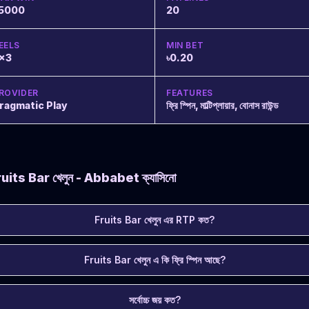
5000
20
EELS
MIN BET
x3
৳0.20
ROVIDER
FEATURES
ragmatic Play
ফ্রি স্পিন, মাল্টিপ্লায়ার, বোনাস রাউন্ড
uits Bar খেলুন - Abbabet ক্যাসিনো
Fruits Bar খেলুন এর RTP কত?
Fruits Bar খেলুন এ কি ফ্রি স্পিন আছে?
সর্বোচ্চ জয় কত?