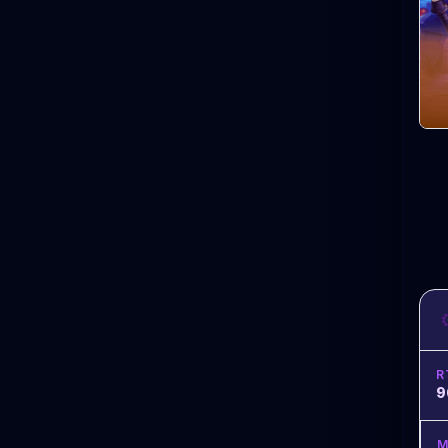
R
9
M