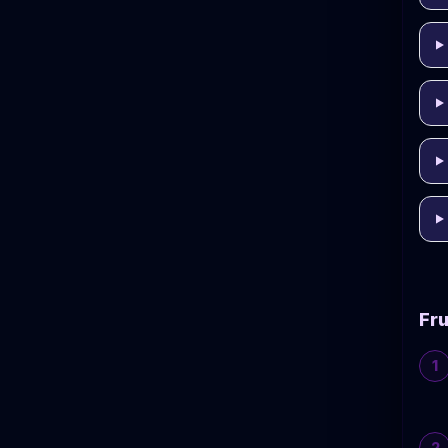
Fru
1
2