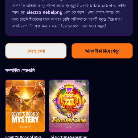
আপনি কি আপনার ভাগ্য পরীক্ষা করতে প্রস্তুত? এখনই bdabbabet-এ লগইন
করুন এবং
Electro Rebelpng
খেলা শুরু করুন। সেরা বোনাস অফার এবং
দ্রুত পেমেন্ট সিস্টেমের সাথে আপনার গেমিং অভিজ্ঞতাকে পরবর্তী স্তরে নিয়ে যান।
আজই যোগ দিন এবং অনুভব করুন বিদ্যুতের মতো দ্রুত জয়ের আনন্দ!
ডেমো খেলা
আসল টাকা দিয়ে খেলুন
সম্পর্কিত গেমগুলি
Egypt's Book of Mysterypng
bj FortuneGemspng