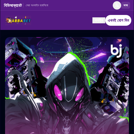
বিডিআব্বাবেট
সেরা অনলাইন ক্যাসিনো
ভাষা
লগইন
এখনই যোগ দিন