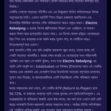
তার অনন্য মেকানিজম এবং অসাধারণ বোনাস ফিচারের জন্য অত্যন্ত জনপ্রিয় হয়ে
উঠেছে।
গেমটির গেমপ্লে অত্যন্ত গতিশীল এবং এর ভিজ্যুয়াল স্টাইল সাইবারপাঙ্ক থিমের
অনুপ্রেরণায় তৈরি। এখানে প্রতিটি স্পিনে বিদ্যুৎ চমকানো অ্যানিমেশন এবং
ইলেকট্রো-মিউজিক আপনার গেমিং অভিজ্ঞতাকে আরও সমৃদ্ধ করবে।
Electro
Rebelpng
-এ রয়েছে বিশেষ মাল্টিপ্লায়ার সিম্বল এবং ওয়াইল্ডস, যা সাধারণ
জয়কে বিশাল জয়ে রূপান্তরিত করতে পারে। এর বিশেষ বোনাস রাউন্ডে খেলোয়াড়রা
ফ্রি স্পিন এবং রহস্যময় গুণক অর্জন করার সুযোগ পান, যা গেমটিকে আরও
উত্তেজনাপূর্ণ করে তোলে।
যারা অনলাইন গেমিং এবং হাই-ভোল্টেজ অ্যাকশন পছন্দ করেন, তাদের কাছে এই
গেমটি অত্যন্ত আকর্ষণীয়। আমরা লক্ষ্য করেছি যে খেলোয়াড়রা যখন শক্তিশালী
গ্রাফিক্স এবং দ্রুত পে-আউট খুঁজেন, তখন তারা
Electro Rebelpng
-এর
প্রতি বেশি আকৃষ্ট হন। bdabbabet-এর ইউজার ইন্টারফেসের সাথে এই গেমটির
সমন্বয় একে মোবাইল এবং ডেস্কটপ উভয় ডিভাইসেই অত্যন্ত মসৃণভাবে চালানোর
সুযোগ করে দিয়েছে, যা ব্যবহারকারীদের একটি নিরবচ্ছিন্ন গেমিং অভিজ্ঞতা প্রদান
করে।
জয়ের সম্ভাবনার কথা বললে, এই গেমটির RTP (Return to Player) হলো
96.72%, যা বাজারের অন্যান্য স্লট গেমের তুলনায় বেশ প্রতিযোগিতামূলক। এর
ভolatiliti বা অস্থিরতা মাঝারি থেকে উচ্চ মানের, যার অর্থ হলো এখানে ছোট ছোট
জয়ের পাশাপাশি বিশাল জ্যাকপট জেতার সম্ভাবনা থাকে। সর্বোচ্চ উইনিং পটেনশিয়াল
এই গেমটিকে অভিজ্ঞ জুয়াড়ি এবং নতুনদের কাছে সমানভাবে জনপ্রিয় করেছে।